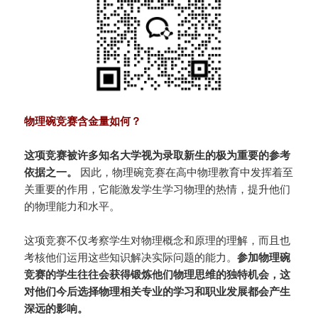
物理碗竞赛含金量如何？
这项竞赛被许多知名大学视为录取新生的极为重要的参考
依据之一。
因此，物理碗竞赛在高中物理教育中发挥着至
关重要的作用，它能激发学生学习物理的热情，提升他们
的物理能力和水平。
这项竞赛不仅考察学生对物理概念和原理的理解，而且也
考核他们运用这些知识解决实际问题的能力。
参加物理碗
竞赛的学生往往会获得锻炼他们物理思维的独特机会，这
对他们今后选择物理相关专业的学习和职业发展都会产生
深远的影响。