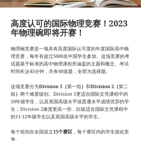
高度认可的国际物理竞赛！2023
年物理碗即将开赛！
物理碗竞赛是一项具有高度国际认可度的年度国际高中物
理竞赛，每年有超过5000名中国学生参加。这场竞赛的考
试题基于标准的高中物理课程所涵盖的主题和概念。考试
时间长达45分钟，共有40道题，全部为选择题。
这场竞赛分为
Division 1
（
第一组
）
和
Division 2
（
第二
组
）
两个难度级别。Division 1更适合国际文凭课程中的
10年级学生，以及英国高级水平或普通水平成绩优异的学
生；Division 2难度更高一些，比较适合国际文凭课程中
的11-12年级学生以及英国高级水平的学生。
每个组别在全国设立
15个赛区
，每个赛区内的学生彼此竞
争。