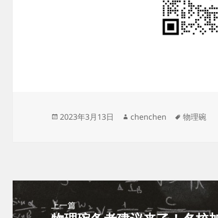
发
作
标
2023年3月13日
chenchen
物理碗
布
者
签
于
文
章
上一篇
导