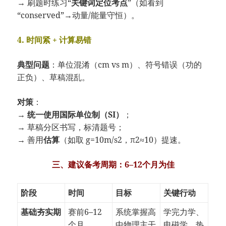
→ 刷题时练习“
关键词定位考点
”（如看到
“conserved”→动量/能量守恒）。
4. 时间紧 + 计算易错
典型问题
：单位混淆（cm vs m）、符号错误（功的
正负）、草稿混乱。
对策
：
→
统一使用国际单位制（SI）
；
→ 草稿分区书写，标清题号；
→ 善用
估算
（如取
g
=
10
m/s
2
，
π
2
≈
10
）提速。
三、建议备考周期：6–12个月为佳
阶段
时间
目标
关键行动
基础夯实期
赛前6–12
系统掌握高
学完力学、
个月
中物理主干
电磁学、热