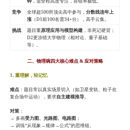
钟
，需全程高度专注，容错率极低。
竞争
全球超500所顶尖高中参与，
分数线连年上
涨
（D1前100名需34+分），高手云集。
挑战
题目重
原理应用与模型构建
，非死记硬背；
D2更涉猎大学物理（相对论、量子基础
等）。
二、物理碗四大核心难点 & 应对策略
1. 重理解，轻记忆
难点
：题目常以真实场景切入（如卫星变轨、粒子在
复合场中运动），要求
自主建模推导
。
对策
：
→ 多画
受力图、光路图、电路图
；
→ 训练“从现象→规律→公式”的思维链。