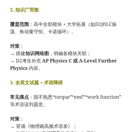
2. 知识广而散
覆盖范围
：高中全部模块 + 大学拓展（如D2的LC振
荡、角动量守恒、卡诺循环）。
对策
：
→ 搭建
知识网络图
，明确各模块关联；
→ D2考生补充
AP Physics C 或 A-Level Further
Physics
内容。
3. 全英文试题 + 术语障碍
常见痛点
：因不熟悉“torque”“emf”“work function”
等术语误判题意。
对策
：
→ 背诵《物理碗高频术语表》；