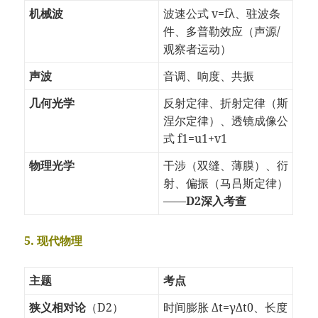
机械波
波速公式
v
=
f
λ
、驻波条
件、多普勒效应（声源/
观察者运动）
声波
音调、响度、共振
几何光学
反射定律、折射定律（斯
涅尔定律）、透镜成像公
式
f
1
=
u
1
+
v
1
物理光学
干涉（双缝、薄膜）、衍
射、偏振（马吕斯定律）
——
D2深入考查
5. 现代物理
主题
考点
狭义相对论
（D2）
时间膨胀
Δ
t
=
γ
Δ
t
0
、长度