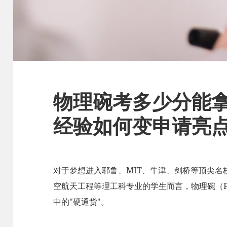
物理碗考多少分能
经验如何变申请亮
对于梦想进入​​耶鲁、MIT、牛津、剑桥​​等顶尖
空航天工程​​等理工科专业的学生而言，​​物理碗（Ph
中的"硬通货"。