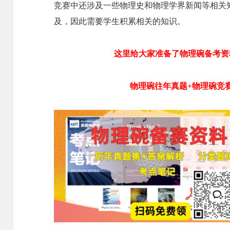
竞赛中还涉及一些物理史和物理学界新闻等相关
及，因此需要学生积累相关的知识。
这里给大家准备了物理碗备考资
物理碗往年真题+物理碗竞