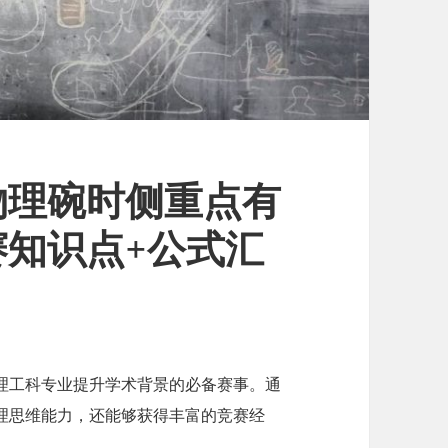
物理碗时侧重点有
赛知识点+公式汇
理工科专业提升学术背景的必备赛事。通
理思维能力，还能够获得丰富的竞赛经