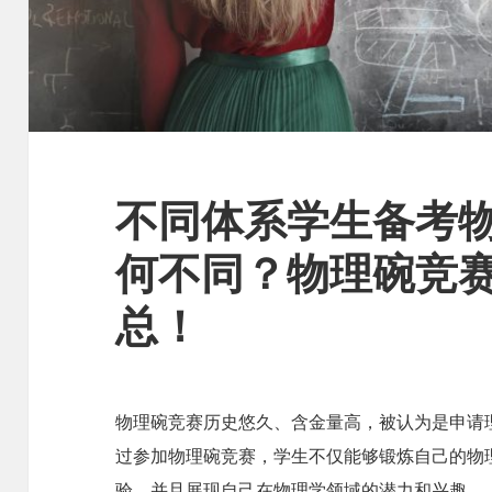
不同体系学生备考
何不同？​物理碗竞
总！
物理碗竞赛历史悠久、含金量高，被认为是申请
过参加物理碗竞赛，学生不仅能够锻炼自己的物
验，并且展现自己在物理学领域的潜力和兴趣。