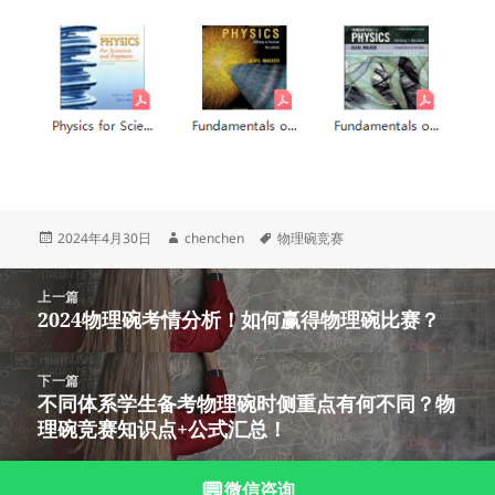
发
作
标
2024年4月30日
chenchen
物理碗竞赛
布
者
签
于
文
上一篇
章
2024物理碗考情分析！如何赢得物理碗比赛？
上
导
篇
航
文
下一篇
章：
不同体系学生备考物理碗时侧重点有何不同？​物
下
理碗竞赛知识点+公式汇总！
篇
文
章：
💬
微信咨询
沪ICP备2023003166号-2