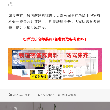
战。
如果没有足够的解题熟练度，大部分同学在考场上很难有
机会完成最后几道题目。想要获得高分，大家应该多多刷
题，提升大脑反应速度。
扫码试听名师课程+免费领取备考资料！
发
作
标
2023年8月31日
chenchen
物理碗竞赛
布
者
签
于
文
上一篇