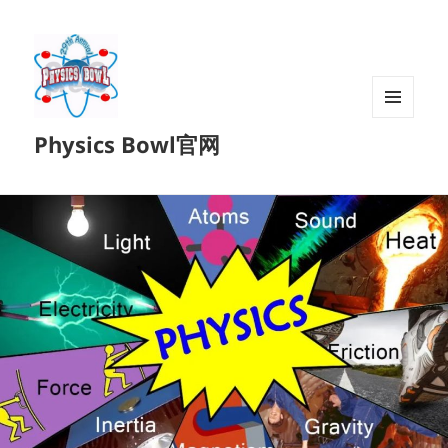
菜单和
Physics Bowl官网
挂件