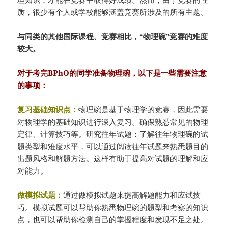
质，很少有个人或学校能够涵盖竞赛所涉及的所有主题。
与同类的其他国际课程、竞赛相比，“物理碗”竞赛的难度
较大。
对于考完BPhO的同学准备物理碗，以下是一些需要注意
的事项：
复习基础知识点：
物理碗是基于物理学的竞赛，因此需要
对物理学的基础知识进行深入复习。确保熟悉常见的物理
定律、计算技巧等。研究往年试题：了解往年物理碗的试
题类型和难度水平，可以通过阅读往年试题来熟悉题目的
出题风格和解题方法。这样有助于提高对试题的理解和应
对能力。
做模拟试题：
通过做模拟试题来提高解题能力和应试技
巧。模拟试题可以帮助你熟悉物理碗的题型和考察的知识
点，也可以帮助你检测自己的掌握程度和发现不足之处。