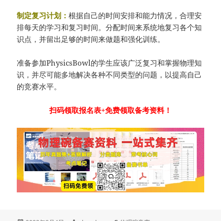
制定复习计划：
根据自己的时间安排和能力情况，合理安
排每天的学习和复习时间。分配时间来系统地复习各个知
识点，并留出足够的时间来做题和强化训练。
准备参加PhysicsBowl的学生应该广泛复习和掌握物理知
识，并尽可能多地解决各种不同类型的问题，以提高自己
的竞赛水平。
扫码领取报名表+免费领取备考资料！