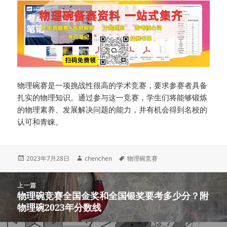
物理碗赛是一项挑战性很高的学术竞赛，要求参赛者具备
扎实的物理知识。通过参与这一竞赛，学生们将能够锻炼
的物理素养、发展解决问题的能力，并有机会得到名校的
认可和青睐。
发
作
标
2023年7月28日
chenchen
物理碗竞赛
布
者
签
于
文
上一篇
章
物理碗竞赛全国金奖和全国银奖要考多少分？附
上
导
物理碗2023年分数线
篇
航
文