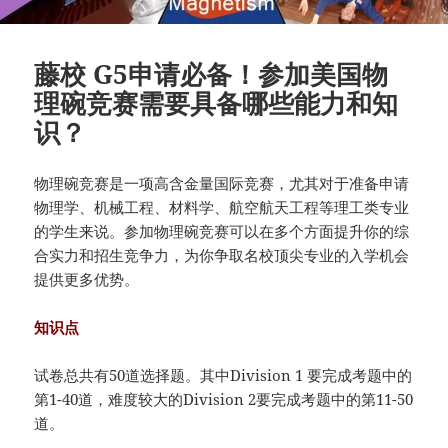
藤校 G5申请必备！参加美国物
理碗竞赛需要具备哪些能力和知
识？
物理碗竞赛是一项高含金量国际竞赛，尤其对于准备申请
物理学、机械工程、材料学、航空航天工程等理工类专业
的学生来说。参加物理碗竞赛可以在多个方面提升你的综
合实力和招生竞争力，为你争取名校顶尖专业的入学机会
提供更多优势。
知识点
试卷总共有50道选择题。其中Division 1 要完成考题中的
第1-40道，难度较大的Division 2要完成考题中的第11-50
道。