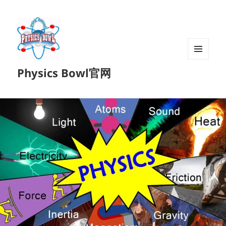
菜单和
Physics Bowl官网
挂件