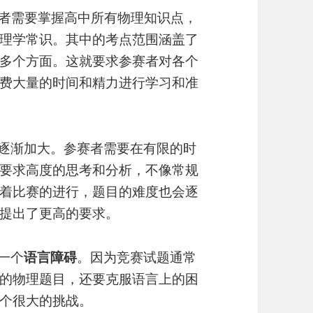
者需要掌握高中所有物理知识点，
理学常识。其中的考点范围涵盖了
多个方面。这就要求参赛者对各个
费大量的时间和精力进行学习和准
逐渐加大。参赛者需要在有限的时
要求高度的思考和分析，不像常规
着比赛的进行，题目的难度也会逐
提出了更高的要求。
一个
语言障碍
。因为竞赛试题通常
的物理题目，还要克服语言上的困
个很大的挑战。