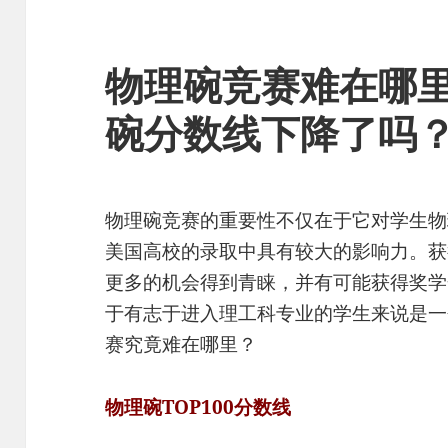
物理碗竞赛难在哪里
碗分数线下降了吗
物理碗竞赛的重要性不仅在于它对学生物
美国高校的录取中具有较大的影响力。获
更多的机会得到青睐，并有可能获得奖学
于有志于进入理工科专业的学生来说是一
赛究竟难在哪里？
物理碗TOP100分数线