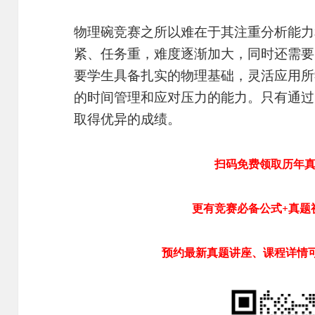
物理碗竞赛之所以难在于其注重分析能力
紧、任务重，难度逐渐加大，同时还需要
要学生具备扎实的物理基础，灵活应用所
的时间管理和应对压力的能力。只有通过
取得优异的成绩。
扫码免费领取历年真
更有竞赛必备公式+真题
预约最新真题讲座、课程详情