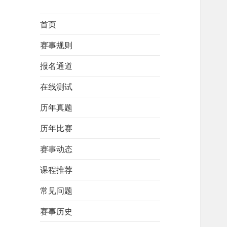
首页
赛事规则
报名通道
在线测试
历年真题
历年比赛
赛事动态
课程推荐
常见问题
赛事历史