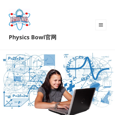
菜单和
Physics Bowl官网
挂件