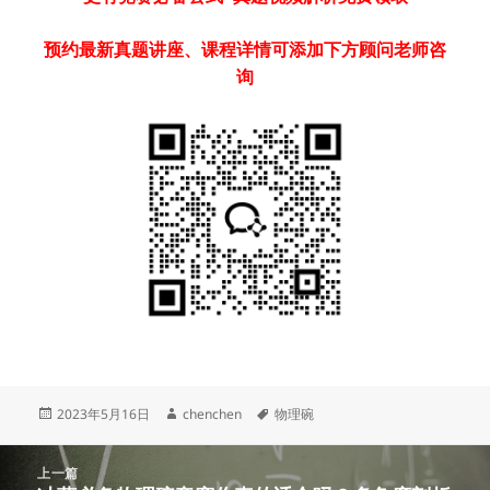
预约最新真题讲座、课程详情可添加下方顾问老师咨
询
发
作
标
2023年5月16日
chenchen
物理碗
布
者
签
于
文
上一篇
章