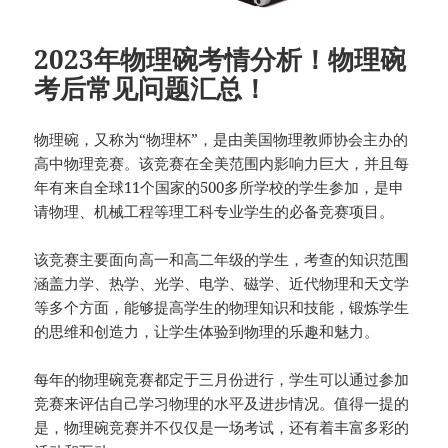
2023年物理碗考情分析！物理碗
考后常见问题汇总！
物理碗，又称为“物理杯”，是由美国物理教师协会主办的
高中物理竞赛。该竞赛在全美范围内影响力巨大，并且每
年有来自全球11个国家的500多所学校的学生参加，是申
请物理、机械工程等理工科专业学生的必备竞赛项目。
该竞赛主要面向高一和高二年级的学生，考查的知识范围
涵盖力学、热学、光学、电学、磁学、近代物理和天文学
等多个方面，能够提高学生的物理知识和技能，锻炼学生
的思维和创造力，让学生体验到物理的乐趣和魅力。
每年的物理碗竞赛都定于三月份进行，学生可以通过参加
竞赛来评估自己学习物理的水平及进步情况。值得一提的
是，物理碗竞赛并不仅仅是一场考试，还有着丰富多彩的