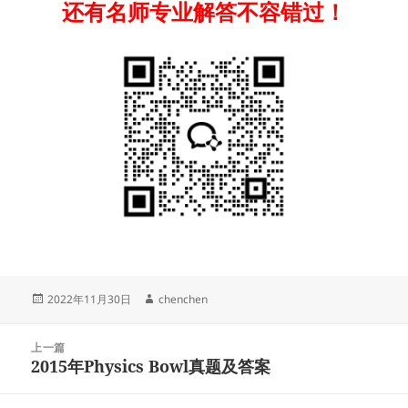
还有名师专业解答不容错过！
发
作
2022年11月30日
chenchen
布
者
于
文
上一篇
章
2015年Physics Bowl真题及答案
上
导
篇
航