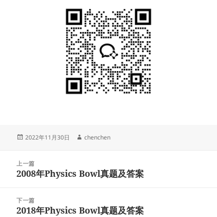
发
作
2022年11月30日
chenchen
布
者
于
文
上一篇
章
2008年Physics Bowl真题及答案
上
导
篇
航
文
下一篇
章：
2018年Physics Bowl真题及答案
下