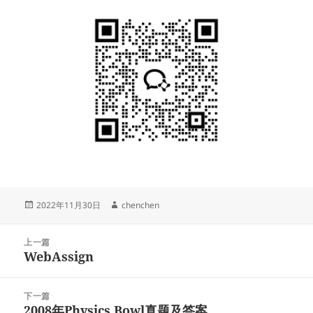
发
作
2022年11月30日
chenchen
布
者
于
文
上一篇
章
WebAssign
上
导
篇
航
文
下一篇
章：
2008年Physics Bowl真题及答案
下