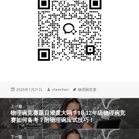
发
作
标
2026年1月21日
chenchen
物理碗竞赛
布
者
签
于
文
上一篇
章
物理碗竞赛题目难度大吗？10-12年级物理碗竞
上
导
赛如何备考？附物理碗应试技巧！
篇
航
文
章：
下一篇