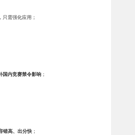
，只需强化应用；
补国内竞赛禁令影响
；
。
容错高、出分快
；