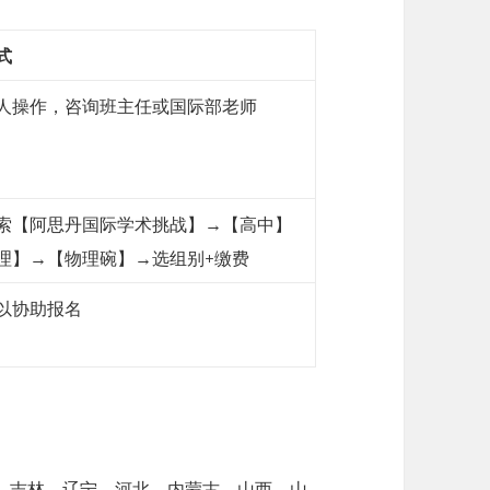
式
人操作，咨询班主任或国际部老师
索【阿思丹国际学术挑战】→【高中】
理】→【物理碗】→选组别+缴费
以协助报名
江、吉林、辽宁、河北、内蒙古、山西、山