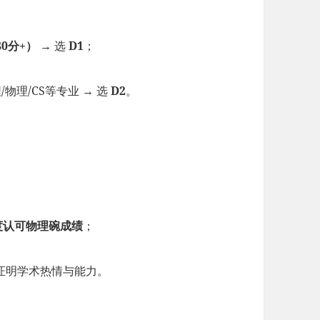
0分+）
→ 选
D1
；
物理/CS等专业 → 选
D2
。
度认可物理碗成绩
；
证明学术热情与能力。