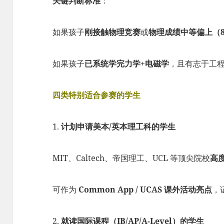
关键判断标准
：
如果孩子
刚接触物理竞赛
或
物理成绩中等偏上（8
如果孩子
已系统学完力学+电磁学
，且有志于工程/
四类特别适合参赛的学生
1.
计划申请美本/英本理工科的学生
MIT、Caltech、帝国理工、UCL 等顶尖院校
高
可作为
Common App / UCAS 课外活动亮点
，
2.
就读国际课程（IB/AP/A-Level）的学生