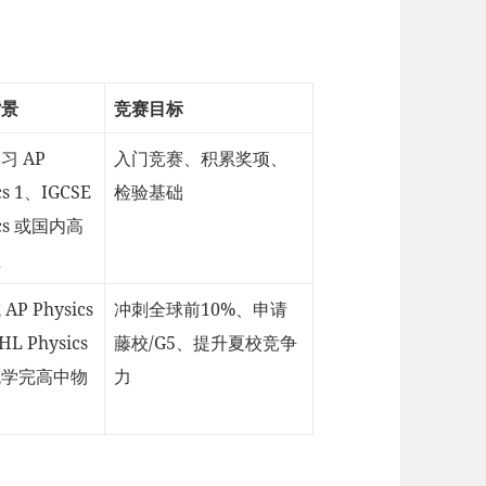
背景
竞赛目标
习 AP
入门竞赛、积累奖项、
cs 1、IGCSE
检验基础
ics 或国内高
理
AP Physics
冲刺全球前10%、申请
HL Physics
藤校/G5、提升夏校竞争
统学完高中物
力