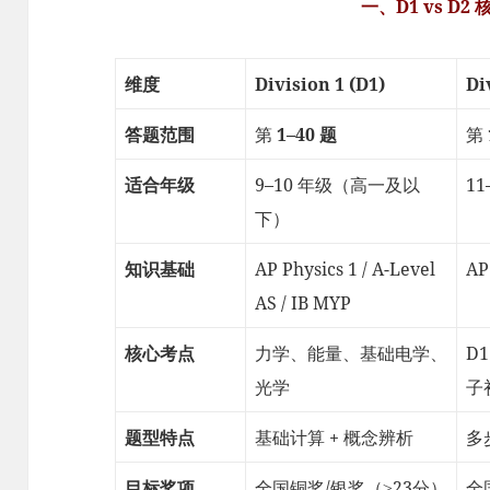
一、D1 vs D2
维度
Division 1 (D1)
Di
答题范围
第
1–40 题
第
适合年级
9–10 年级（高一及以
1
下）
知识基础
AP Physics 1 / A-Level
AP
AS / IB MYP
核心考点
力学、能量、基础电学、
D
光学
子
题型特点
基础计算 + 概念辨析
多
目标奖项
全国铜奖/银奖（≥23分）
全