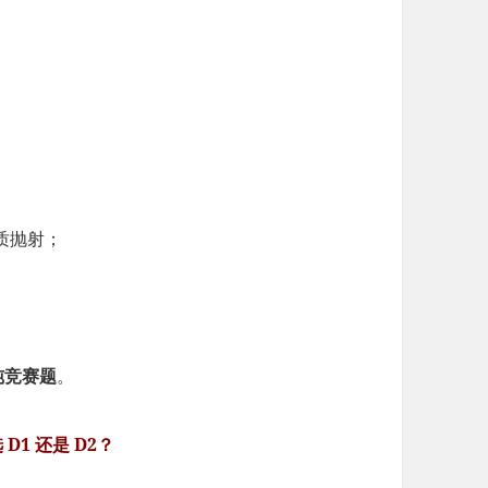
）
质抛射；
纯竞赛题
。
1 还是 D2？