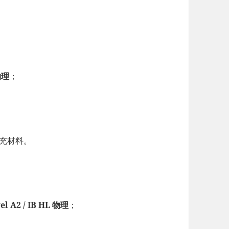
 物理
；
补充材料。
el A2 / IB HL 物理
；