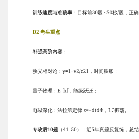
训练速度与准确率
：目标前30题 ≤50秒/题，正确
D2 考生重点
补强高阶内容
：
狭义相对论：
γ
=
1
−
v
2
/
c
2
1
，时间膨胀；
量子物理：
E
=
h
f
，能级跃迁；
电磁深化：法拉第定律
ε
=
−
d
t
d
Φ
，LC振荡。
专攻后10题
（41–50）：近5年真题反复练，总