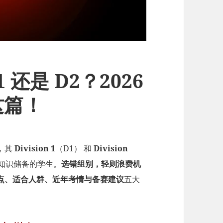
D1 还是 D2？2026
这篇！
，其
Division 1
（D1） 和
Division
同知识储备的学生。
选错组别，轻则浪费机
点、适合人群、近年考情与备赛建议
五大