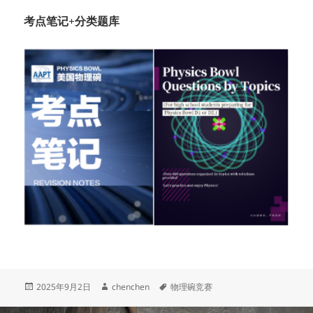
考点笔记+分类题库
发
作
标
2025年9月2日
chenchen
物理碗竞赛
布
者
签
于