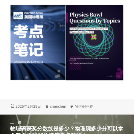
发
作
标
2025年2月28日
chenchen
物理碗竞赛
布
者
签
于
文
上一篇
章
物理碗获奖分数线是多少？物理碗多少分可以拿
上
导