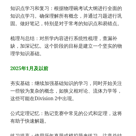
知识点学习和复习：根据物理碗考试大纲进行全面的
知识点学习。确保理解所有概念，并通过习题进行巩
固。做好笔记，特别是对于常考的知识点和易错点。
梳理与总结：对所学内容进行系统性梳理，查漏补
缺，加深记忆。这个阶段的目标是建立一个坚实的物
理学知识基础。
2025年1月及以前
夯实基础：继续加强基础知识的学习，同时开始关注
一些较为复杂的概念，如狭义相对论、流体力学等，
这些可能在Division 2中出现。
公式定理记忆：熟记竞赛中常见的公式和定理，这将
有助于快速解题。
练习提高：使用历年真题或模拟题来练习，注意总结