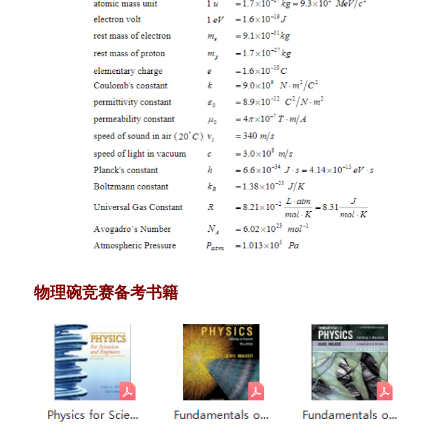
物理碗竞赛备考书籍