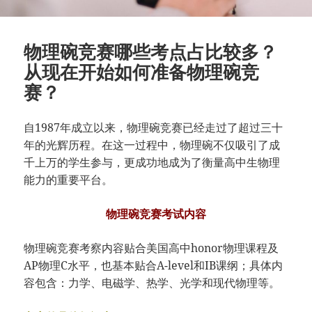
物理碗竞赛哪些考点占比较多？
从现在开始如何准备物理碗竞
赛？
自1987年成立以来，物理碗竞赛已经走过了超过三十
年的光辉历程。在这一过程中，物理碗不仅吸引了成
千上万的学生参与，更成功地成为了衡量高中生物理
能力的重要平台。
物理碗竞赛考试内容
物理碗竞赛考察内容贴合美国高中honor物理课程及
AP物理C水平，也基本贴合A-level和IB课纲；具体内
容包含：力学、电磁学、热学、光学和现代物理等。