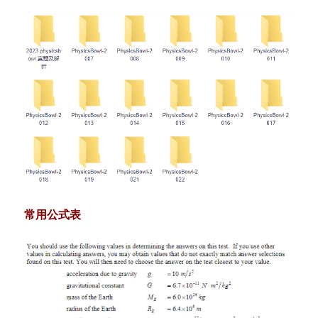
常用公式表