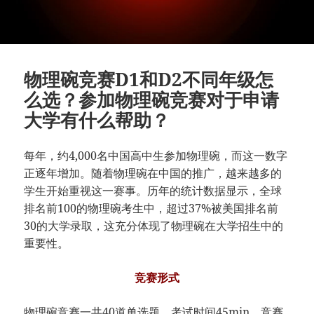
物理碗竞赛D1和D2不同年级怎
么选？参加物理碗竞赛对于申请
大学有什么帮助？
每年，约4,000名中国高中生参加物理碗，而这一数字
正逐年增加。随着物理碗在中国的推广，越来越多的
学生开始重视这一赛事。历年的统计数据显示，全球
排名前100的物理碗考生中，超过37%被美国排名前
30的大学录取，这充分体现了物理碗在大学招生中的
重要性。
竞赛形式
物理碗竞赛一共40道单选题，考试时间45min。竞赛