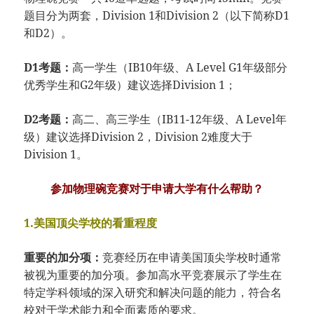
题目分为两套，Division 1和Division 2（以下简称D1
和D2）。
D1考题：
高一学生（IB10年级、A Level G1年级部分
优秀学生和G2年级）建议选择Division 1；
D2考题：
高二、高三学生（IB11-12年级、A Level年
级）建议选择Division 2，Division 2难度大于
Division 1。
参加物理碗竞赛对于申请大学有什么帮助？
1.美国顶尖学校的看重程度
重要的加分项：
竞赛经历在申请美国顶尖学校时通常
被视为重要的加分项。参加高水平竞赛展示了学生在
特定学科领域的深入研究和解决问题的能力，符合名
校对于学术能力和全面素质的要求。