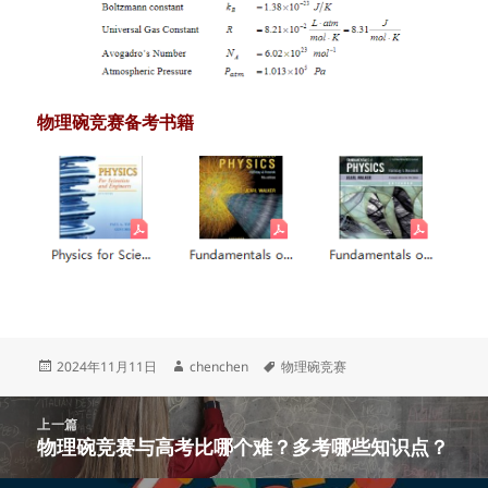
物理碗竞赛备考书籍
发
作
标
2024年11月11日
chenchen
物理碗竞赛
布
者
签
于
文
上一篇
章
物理碗竞赛与高考比哪个难？多考哪些知识点？
上
导
篇
航