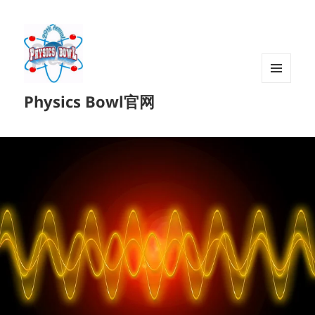
菜单和
Physics Bowl官网
挂件