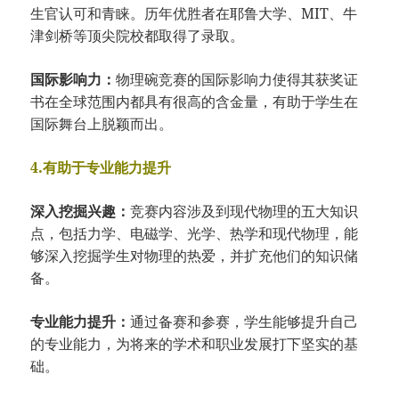
生官认可和青睐。历年优胜者在耶鲁大学、MIT、牛
津剑桥等顶尖院校都取得了录取。
国际影响力：
物理碗竞赛的国际影响力使得其获奖证
书在全球范围内都具有很高的含金量，有助于学生在
国际舞台上脱颖而出。
4.有助于专业能力提升
深入挖掘兴趣：
竞赛内容涉及到现代物理的五大知识
点，包括力学、电磁学、光学、热学和现代物理，能
够深入挖掘学生对物理的热爱，并扩充他们的知识储
备。
专业能力提升：
通过备赛和参赛，学生能够提升自己
的专业能力，为将来的学术和职业发展打下坚实的基
础。