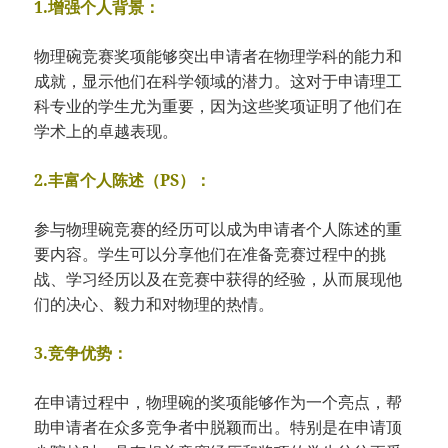
1.增强个人背景：
物理碗竞赛奖项能够突出申请者在物理学科的能力和
成就，显示他们在科学领域的潜力。这对于申请理工
科专业的学生尤为重要，因为这些奖项证明了他们在
学术上的卓越表现。
2.丰富个人陈述（PS）：
参与物理碗竞赛的经历可以成为申请者个人陈述的重
要内容。学生可以分享他们在准备竞赛过程中的挑
战、学习经历以及在竞赛中获得的经验，从而展现他
们的决心、毅力和对物理的热情。
3.竞争优势：
在申请过程中，物理碗的奖项能够作为一个亮点，帮
助申请者在众多竞争者中脱颖而出。特别是在申请顶