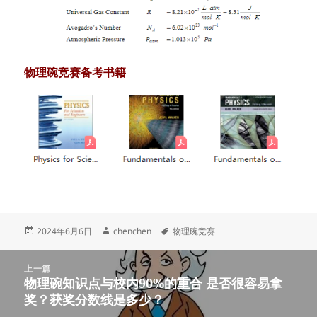
物理碗竞赛备考书籍
发
作
标
2024年6月6日
chenchen
物理碗竞赛
布
者
签
于
文
上一篇
章
物理碗知识点与校内90%的重合 是否很容易拿
上
导
奖？获奖分数线是多少？
篇
航