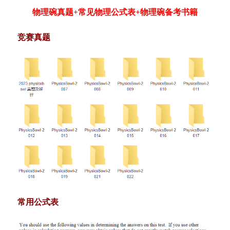
物理碗真题+常见物理公式表+物理碗备考书籍
竞赛真题
常用公式表