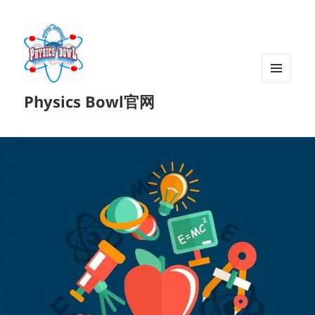
菜单和
Physics Bowl官网
挂件