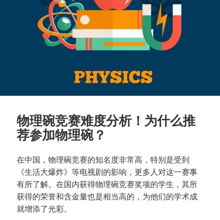
物理碗竞赛难度分析！为什么推
荐参加物理碗？
在中国，物理碗竞赛的知名度非常高，特别是受到
《生活大爆炸》等电视剧的影响，更多人对这一赛事
有所了解。在国内获得物理碗竞赛奖项的学生，其所
获得的荣誉和含金量也是相当高的，为他们的学术成
就增添了光彩。