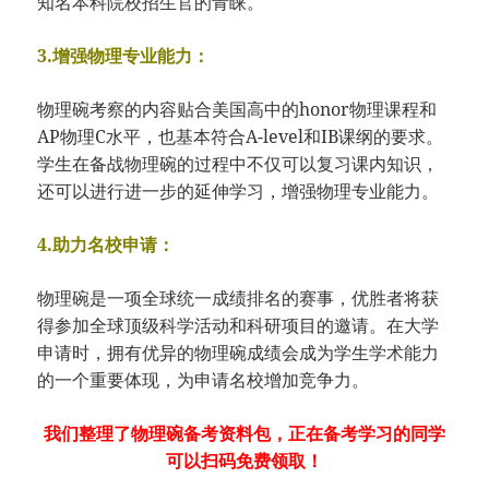
知名本科院校招生官的青睐。
3.增强物理专业能力：
物理碗考察的内容贴合美国高中的honor物理课程和
AP物理C水平，也基本符合A-level和IB课纲的要求。
学生在备战物理碗的过程中不仅可以复习课内知识，
还可以进行进一步的延伸学习，增强物理专业能力。
4.助力名校申请：
物理碗是一项全球统一成绩排名的赛事，优胜者将获
得参加全球顶级科学活动和科研项目的邀请。在大学
申请时，拥有优异的物理碗成绩会成为学生学术能力
的一个重要体现，为申请名校增加竞争力。
我们整理了物理碗备考资料包，正在备考学习的同学
可以扫码免费领取！