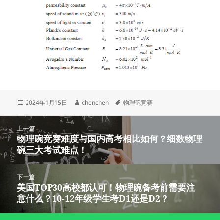
发
作
标
2024年1月15日
chenchen
物理碗竞赛
布
者
签
于
文
上一篇
章
物理碗竞赛难度与国内高考相比如何？细数物理
上
导
碗三大考试难点！
篇
航
文
章：
下一篇
美国TOP30高校都认可！物理碗备考前需要注
下
意什么？10-12年级学生考D1还是D2？
篇
文