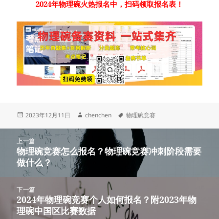
2024年物理碗火热报名中，扫码领取报名表！
发
作
标
2023年12月11日
chenchen
物理碗竞赛
布
者
签
于
文
上一篇
章
物理碗竞赛怎么报名？物理碗竞赛冲刺阶段需要
上
导
做什么？
篇
航
文
章：
下一篇
2024年物理碗竞赛个人如何报名？附2023年物
下
理碗中国区比赛数据
篇